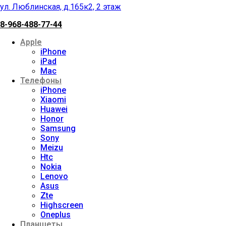
ул. Люблинская, д.165к2, 2 этаж
8-968-488-77-44
Apple
iPhone
iPad
Mac
Телефоны
iPhone
Xiaomi
Huawei
Honor
Samsung
Sony
Meizu
Htc
Nokia
Lenovo
Asus
Zte
Highscreen
Oneplus
Планшеты