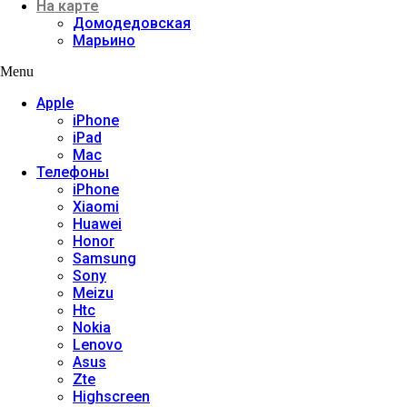
На карте
Домодедовская
Марьино
Menu
Apple
iPhone
iPad
Mac
Телефоны
iPhone
Xiaomi
Huawei
Honor
Samsung
Sony
Meizu
Htc
Nokia
Lenovo
Asus
Zte
Highscreen