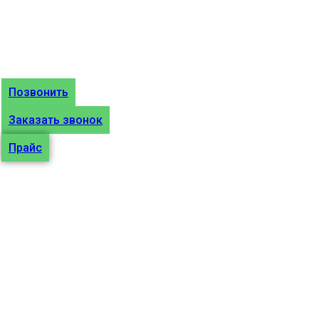
В данной статье речь пойдет о том, что делать
если телефон сам выключается и перезагружается
на.
Позвонить
Заказать звонок
Прайс