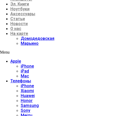
Эл. Книги
Ноутбуки
Аксессуары
Статьи
Новости
О нас
На карте
Домодедовская
Марьино
Menu
Apple
iPhone
iPad
Mac
Телефоны
iPhone
Xiaomi
Huawei
Honor
Samsung
Sony
Meizu