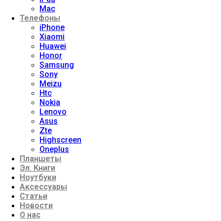
Mac
Телефоны
iPhone
Xiaomi
Huawei
Honor
Samsung
Sony
Meizu
Htc
Nokia
Lenovo
Asus
Zte
Highscreen
Oneplus
Планшеты
Эл. Книги
Ноутбуки
Аксессуары
Статьи
Новости
О нас