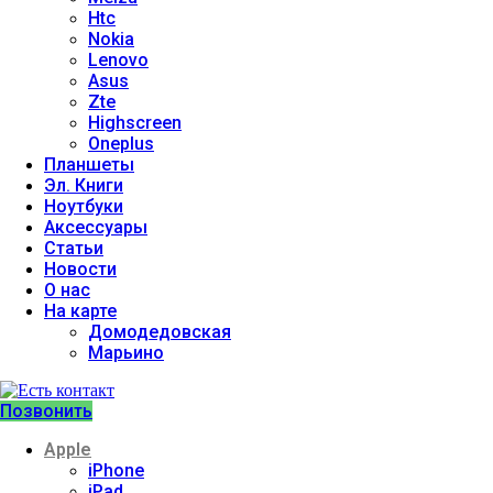
Htc
Nokia
Lenovo
Asus
Zte
Highscreen
Oneplus
Планшеты
Эл. Книги
Ноутбуки
Аксессуары
Статьи
Новости
О нас
На карте
Домодедовская
Марьино
Позвонить
Apple
iPhone
iPad