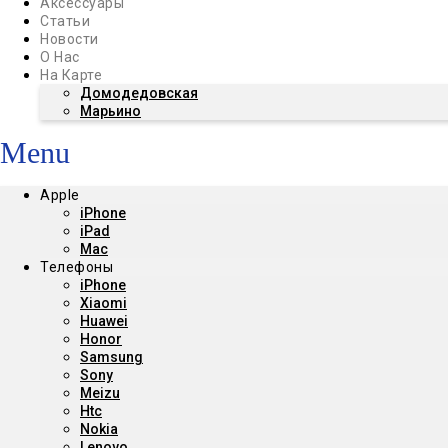
Аксессуары
Статьи
Новости
О Нас
На Карте
Домодедовская
Марьино
Menu
Apple
iPhone
iPad
Mac
Телефоны
iPhone
Xiaomi
Huawei
Honor
Samsung
Sony
Meizu
Htc
Nokia
Lenovo