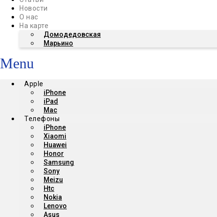
Новости
О нас
На карте
Домодедовская
Марьино
Menu
Apple
iPhone
iPad
Mac
Телефоны
iPhone
Xiaomi
Huawei
Honor
Samsung
Sony
Meizu
Htc
Nokia
Lenovo
Asus