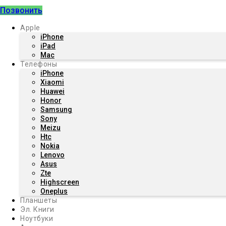
Позвонить
Apple
iPhone
iPad
Mac
Телефоны
iPhone
Xiaomi
Huawei
Honor
Samsung
Sony
Meizu
Htc
Nokia
Lenovo
Asus
Zte
Highscreen
Oneplus
Планшеты
Эл. Книги
Ноутбуки