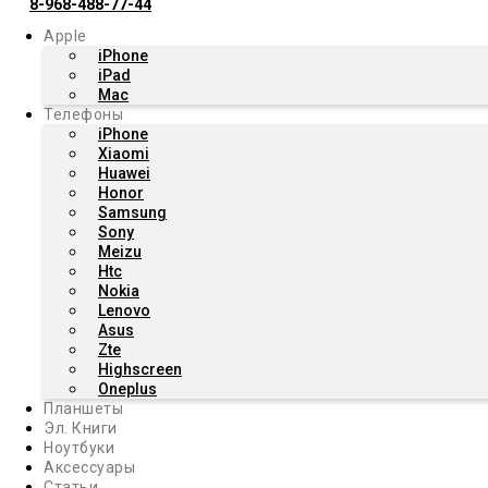
8-968-488-77-44
Apple
iPhone
iPad
Mac
Телефоны
iPhone
Xiaomi
Huawei
Honor
Samsung
Sony
Meizu
Htc
Nokia
Lenovo
Asus
Zte
Highscreen
Oneplus
Планшеты
Эл. Книги
Ноутбуки
Аксессуары
Статьи