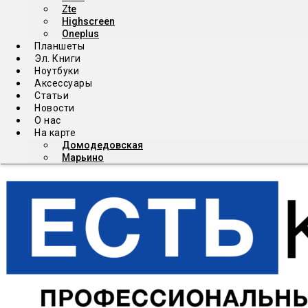
Zte
Highscreen
Oneplus
Планшеты
Эл. Книги
Ноутбуки
Аксессуары
Статьи
Новости
О нас
На карте
Домодедовская
Марьино